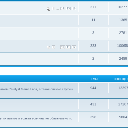
311
10277
...
1
14
15
16
11
1365
3
2781
223
10065
...
1
10
11
12
2
2489
ТЕМЫ
СООБЩЕ
944
1339
ков Catalyst Game Labs, а также свежие слухи и
431
2720
398
5804
гих языков и всякая всячина, не обязательно по