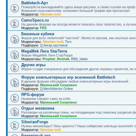
Battletech-Арт
Пожалуйста выкладывайте здесь ваши рисунки, а также ссылки на проф-
Внимание пользователям: возможен большой трафик при просмотре!
Модератор:
Siberian-troll
CamoSpecs.ru
На данном форуме вы всегда можете показать свое творчество, а лучши
Модератор:
FES
Бешеные кубики
Форум для всех любителей "настола". Милости просим, как опытных мехо
Модераторы:
Siberian-troll
,
Torx
Подфорум:
Ангар кастомов
MegaMek Лига StarTerra
Форум МegaMek Лиги СтарТерра
Модераторы:
Prophet_Roshak
,
RBS_Vader
Другие игры
Форум создан специально для обсуждения других игровых проектов, не о
Форум компьютерных игр вселенной Battletech
В данном форуме обсуждаем любые компьютерные игры вселенной.
Модератор:
Маленький Скорпион
Подфорум:
MechWarrior Online
RPG-форум
Название говорит само за себя.
Модератор:
Маленький Скорпион
Отдых мехвоина
Разговоры на различные темы, не попадающие под тематику разделов ф
Модератор:
Маленький Скорпион
SiberianForge
Нужны миниатюры? Лень красить? Наши сибирские умельцы выполнят за
Модератор:
Siberian-troll
Банкетный зал