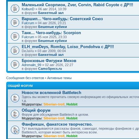
Маленький Скорпион, Zver, Corvin, Rabid Coyote с ДР!!!
KolbunD
» 06 авг 2014, 10:39
в форуме
Банкетный зал
Варшип... Чего-нибудь: Советский Союз
Fulcrum
» 04 авг 2026, 23:21
в форуме
Бешеные кубики
Танк... Чего-нибудь: Scorpion
Fulcrum
» 05 ноя 2025, 23:33
в форуме
Бешеные кубики
ELH_mwDeys, Romfay, Loiso_Pondohva с ДР!!!
DeJaVu » 03 авг 2009, 00:04
в форуме
Банкетный зал
Бронзовые Фигурки Мехов
Adrenalin_99
» 02 авг 2026, 22:27
в форуме
CamoSpecs.ru
Сообщения без ответов
•
Активные темы
ОБЩИЙ ФОРУМ
Новости вселенной Battletech
Здесь вы можете прочитать свежую информацию из официальных источни
т.д.
Модераторы:
Siberian-troll
,
Hobbit
Общий форум
Форум для обсуждения Battletech в целом.
Модераторы:
Siberian-troll
,
Hobbit
Фанфикшн, фанатское творчество.
Тут выкладываются рассказы фанов, самиздат, переводы фанфиков с дру
Battletech, которая может быть интересна всем.
Модераторы:
Siberian-troll
,
Hobbit