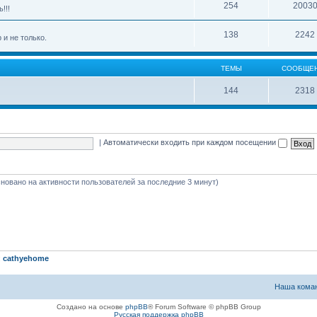
254
2003
!!!
138
2242
 и не только.
ТЕМЫ
СООБЩЕ
144
2318
|
Автоматически входить при каждом посещении
(основано на активности пользователей за последние 3 минут)
:
cathyehome
Наша кома
Создано на основе
phpBB
® Forum Software © phpBB Group
Русская поддержка phpBB