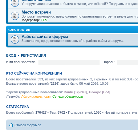
У форумчанина важное событие в жизни, или юбилей? Поздравь его здесь
Место встречи
Вопросы, пожелания, предложения по организации встреч в реале для игр
Модератор:
FES
КОНСТРУКТИВ
Работа сайта и форума
Замечания, предложения и помощь в/по работе сайта и форума.
ВХОД
•
РЕГИСТРАЦИЯ
Имя пользователя:
Пароль:
КТО СЕЙЧАС НА КОНФЕРЕНЦИИ
Всего посетителей:
333
, из них зарегистрированных: 2, скрытых: 0 и гостей: 331 
Больше всего посетителей (
2296
) здесь было 06 май 2026, 10:08
Зарегистрированные пользователи:
Baidu [Spider]
,
Google [Bot]
Легенда:
Администраторы
,
Супермодераторы
СТАТИСТИКА
Всего сообщений:
170427
• Тем:
6702
• Пользователей:
1080
• Новый пользователь
Список форумов