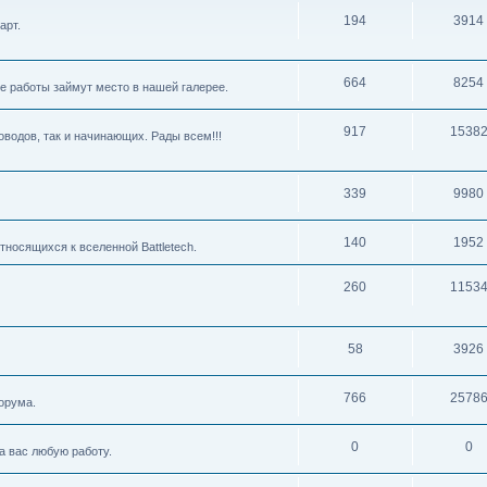
194
3914
арт.
664
8254
е работы займут место в нашей галерее.
917
1538
водов, так и начинающих. Рады всем!!!
339
9980
140
1952
тносящихся к вселенной Battletech.
260
1153
58
3926
766
2578
орума.
0
0
 вас любую работу.