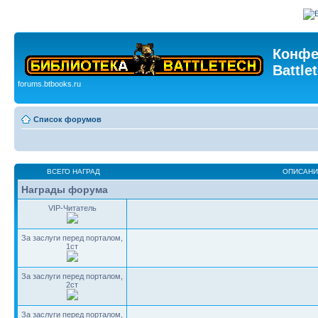
Конфе
Battle
forums.btbooks.ru
Список форумов
ВСЕГО НАГРАД
ОПИСАНИ
Награды форума
VIP-Читатель
За заслуги перед порталом,
1ст
За заслуги перед порталом,
2ст
За заслуги перед порталом,