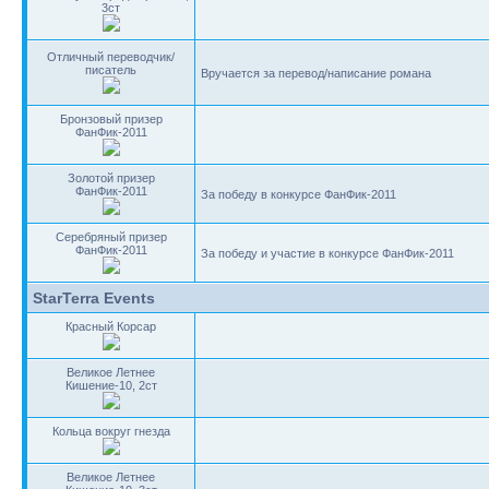
3ст
Отличный переводчик/
писатель
Вручается за перевод/написание романа
Бронзовый призер
ФанФик-2011
Золотой призер
ФанФик-2011
За победу в конкурсе ФанФик-2011
Серебряный призер
ФанФик-2011
За победу и участие в конкурсе ФанФик-2011
StarTerra Events
Красный Корсар
Великое Летнее
Кишение-10, 2ст
Кольца вокруг гнезда
Великое Летнее